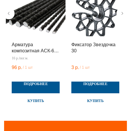
Арматура
Фиксатор Звездочка
композитная АСК-6
30
Пруток 6 м
16 р./пог.м.
96
р.
3
р.
/
1 шт
/
1 шт
ПОДРОБНЕЕ
ПОДРОБНЕЕ
КУПИТЬ
КУПИТЬ