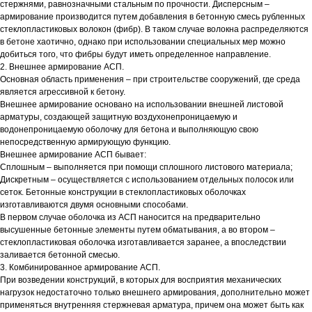
стержнями, равнозначными стальным по прочности. Дисперсным –
армирование производится путем добавления в бетонную смесь рубленных
стеклопластиковых волокон (фибр). В таком случае волокна распределяются
в бетоне хаотично, однако при использовании специальных мер можно
добиться того, что фибры будут иметь определенное направление.
2. Внешнее армирование АСП.
Основная область применения – при строительстве сооружений, где среда
является агрессивной к бетону.
Внешнее армирование основано на использовании внешней листовой
арматуры, создающей защитную воздухонепроницаемую и
водонепроницаемую оболочку для бетона и выполняющую свою
непосредственную армирующую функцию.
Внешнее армирование АСП бывает:
Сплошным – выполняется при помощи сплошного листового материала;
Дискретным – осуществляется с использованием отдельных полосок или
сеток. Бетонные конструкции в стеклопластиковых оболочках
изготавливаются двумя основными способами.
В первом случае оболочка из АСП наносится на предварительно
высушенные бетонные элементы путем обматывания, а во втором –
стеклопластиковая оболочка изготавливается заранее, а впоследствии
заливается бетонной смесью.
3. Комбинированное армирование АСП.
При возведении конструкций, в которых для восприятия механических
нагрузок недостаточно только внешнего армирования, дополнительно может
применяться внутренняя стержневая арматура, причем она может быть как