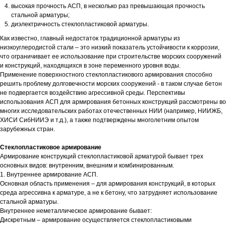
высокая прочность АСП, в несколько раз превышающая прочность
стальной арматуры;
диэлектричность стеклопластиковой арматуры.
Как известно, главный недостаток традиционной арматуры из
низкоуглеродистой стали – это низкий показатель устойчивости к коррозии,
что ограничивает ее использование при строительстве морских сооружений
и конструкций, находящихся в зоне переменного уровня воды.
Применение поверхностного стеклопластикового армирования способно
решить проблему долговечности морских сооружений - в таком случае бетон
не подвергается воздействию агрессивной среды. Перспективы
использования АСП для армирования бетонных конструкций рассмотрены во
многих исследовательских работах отечественных НИИ (например, НИИЖБ,
ХИСИ СибНИИЭ и т.д.), а также подтверждены многолетним опытом
зарубежных стран.
Стеклопластиковое армирование
Армирование конструкций стеклопластиковой арматурой бывает трех
основных видов: внутренним, внешним и комбинированным.
1. Внутреннее армирование АСП.
Основная область применения – для армирования конструкций, в которых
среда агрессивна к арматуре, а не к бетону, что затрудняет использование
стальной арматуры.
Внутреннее неметаллическое армирование бывает:
Дискретным – армирование осуществляется стеклопластиковыми