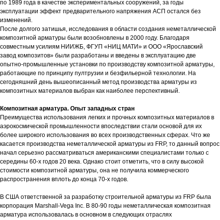
по 1989 года в качестве экспериментальных сооружений, за годы
эксплуатации эффект предварительного напряжения АСП остался без
изменений.
После долгого затишья, исследования в области создания неметаллической
композитной арматуры были возобновлены в 2000 году. Благодаря
совместным усилиям НИИЖБ, ФГУП «НИЦ МАТИ» и ООО «Ярославский
завод композитов» были разработаны и введены в эксплуатацию две
опытно-промышленные установки по производству композитной арматуры,
работающие по принципу пултрузии и безфильерной технологии. На
сегодняшний день вышеописанный метод производства арматуры из
композитных материалов выбран как наиболее перспективный.
Композитная арматура. Опыт западных стран
Преимущества использования легких и прочных композитных материалов в
аэрокосмической промышленности впоследствии стали основой для их
более широкого использования во всех производственных сферах. Что же
касается производства неметаллической арматуры из FRP, то данный вопрос
начал серьезно рассматриваться американскими специалистами только с
середины 60-х годов 20 века. Однако стоит отметить, что в силу высокой
стоимости композитной арматуры, она не получила коммерческого
распространения вплоть до конца 70-х годов.
В США ответственной за разработку строительной арматуры из FRP была
корпорация Marshall-Vega Inc. В 80-90 годы неметаллическая композитная
арматура использовалась в основном в следующих отраслях