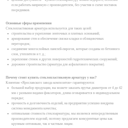
если работать напрямую с производителем, без участия в схеме поставок
посредников.
Основные сферы применения
Стеклопластиковая арматура используется для таких целей:
строительства и укрепление ленточных и плитных оснований;
армирование стен и обеспечение связки кладки и облицовочных
перегородок;
соединение многослойных панелей-пирогов, которые созданы из бетонного
слоя, утеплителя и т. д.;
укрепление стенок и других поверхностей гидротехнических сооружений;
дорожное строительство (арматура для асфальтового покрытия).
Почему стоит купить стеклопластиковую арматуру у нас?
Клиентам «Ярославского завода композитов» гарантируются:
большой выбор продукции, вы можете заказать прутья диаметром от 4 до 42
мм с разными видами фиксаторов, длина оговаривается в индивидуальном
порядке;
прочность и долговечность изделий, на предприятии успешно внедрена
система менеджмента качества;
оптимальная стоимость стеклоарматуры, мы являемся непосредственным
производителем изделий, поэтому предлагаем конкурентные цены как
крупным оптовикам, так и частным лицам.