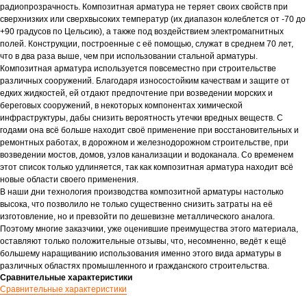
Документация
радиопрозрачность. Композитная арматура не теряет своих свойств при
сверхнизких или сверхвысоких температур (их диапазон колеблется от -70 до
+90 градусов по Цельсию), а также под воздействием электромагнитных
Контакты
полей. Конструкции, построенные с её помощью, служат в среднем 70 лет,
Магазин продукции
что в два раза выше, чем при использовании стальной арматуры.
Композитная арматура используется повсеместно при строительстве
Доставка
различных сооружений. Благодаря износостойким качествам и защите от
Прайс-лист
едких жидкостей, ей отдают предпочтение при возведении морских и
береговых сооружений, в некоторых компонентах химической
инфраструктуры, дабы снизить вероятность утечки вредных веществ. С
годами она всё больше находит своё применение при восстановительных и
8 800 222 48 52
ремонтных работах, в дорожном и железнодорожном строительстве, при
© ЯЗК 2025
mail@ru-bar.com
возведении мостов, домов, узлов канализации и водоканала. Со временем
Политика конфиденциальности
этот список только удлиняется, так как композитная арматура находит всё
новые области своего применения.
В наши дни технология производства композитной арматуры настолько
высока, что позволило не только существенно снизить затраты на её
изготовление, но и превзойти по дешевизне металлического аналога.
Поэтому многие заказчики, уже оценившие преимущества этого материала,
оставляют только положительные отзывы, что, несомненно, ведёт к ещё
большему наращиванию использования именно этого вида арматуры в
различных областях промышленного и гражданского строительства.
Сравнительные характеристики
Сравнительные характеристики