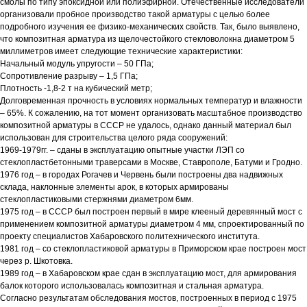
смолы по типу эпоксидной или полиэфирной. Отечественные исследователи
организовали пробное производство такой арматуры с целью более
подробного изучения ее физико-механических свойств. Так, было выявлено,
что композитная арматура из щелочестойкого стекловолокна диаметром 5
миллиметров имеет следующие технические характеристики:
Начальный модуль упругости – 50 ГПа;
Сопротивление разрыву – 1,5 ГПа;
Плотность -1,8-2 т на кубический метр;
Долговременная прочность в условиях нормальных температур и влажности
– 65%. К сожалению, на тот момент организовать масштабное производство
композитной арматуры в СССР не удалось, однако данный материал был
использован для строительства целого ряда сооружений:
1969-1979гг. – сданы в эксплуатацию опытные участки ЛЭП со
стеклопластбетонными траверсами в Москве, Ставрополе, Батуми и Гродно.
1976 год – в городах Рогачев и Червень были построены два надвижных
склада, наклонные элементы арок, в которых армированы
стеклопластиковыми стержнями диаметром 6мм.
1975 год – в СССР был построен первый в мире клееный деревянный мост с
применением композитной арматуры диаметром 4 мм, спроектированный по
проекту специалистов Хабаровского политехнического института.
1981 год – со стеклопластиковой арматуры в Приморском крае построен мост
через р. Шкотовка.
1989 год – в Хабаровском крае сдан в эксплуатацию мост, для армирования
балок которого использовалась композитная и стальная арматура.
Согласно результатам обследования мостов, построенных в период с 1975