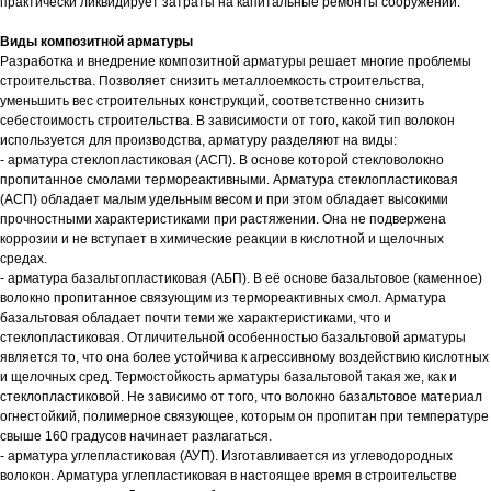
практически ликвидирует затраты на капитальные ремонты сооружений.
Виды композитной арматуры
Разработка и внедрение композитной арматуры решает многие проблемы
строительства. Позволяет снизить металлоемкость строительства,
уменьшить вес строительных конструкций, соответственно снизить
себестоимость строительства. В зависимости от того, какой тип волокон
используется для производства, арматуру разделяют на виды:
- арматура стеклопластиковая (АСП). В основе которой стекловолокно
пропитанное смолами термореактивными. Арматура стеклопластиковая
(АСП) обладает малым удельным весом и при этом обладает высокими
прочностными характеристиками при растяжении. Она не подвержена
коррозии и не вступает в химические реакции в кислотной и щелочных
средах.
- арматура базальтопластиковая (АБП). В её основе базальтовое (каменное)
волокно пропитанное связующим из термореактивных смол. Арматура
базальтовая обладает почти теми же характеристиками, что и
стеклопластиковая. Отличительной особенностью базальтовой арматуры
является то, что она более устойчива к агрессивному воздействию кислотных
и щелочных сред. Термостойкость арматуры базальтовой такая же, как и
стеклопластиковой. Не зависимо от того, что волокно базальтовое материал
огнестойкий, полимерное связующее, которым он пропитан при температуре
свыше 160 градусов начинает разлагаться.
- арматура углепластиковая (АУП). Изготавливается из углеводородных
волокон. Арматура углепластиковая в настоящее время в строительстве