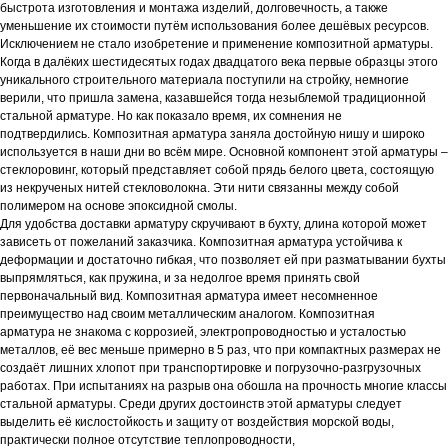
быстрота изготовления и монтажа изделий, долговечность, а также
ОСТАВИТЬ ЗАЯВКУ
уменьшение их стоимости путём использования более дешёвых ресурсов.
Исключением не стало изобретение и применение композитной арматуры.
Когда в далёких шестидесятых годах двадцатого века первые образцы этого
уникального строительного материала поступили на стройку, немногие
Продукция
верили, что пришла замена, казавшейся тогда незыблемой традиционной
Арматура композитная
стальной арматуре. Но как показало время, их сомнения не
Гибкие связи
подтвердились. Композитная арматура заняла достойную нишу и широко
Гнутые элементы
используется в наши дни во всём мире. Основной компонент этой арматуры –
стеклоровинг, который представляет собой прядь белого цвета, состоящую
Сетка арматурная
из некрученых нитей стекловолокна. Эти нити связанны между собой
Сетка нитепрошивная
полимером на основе эпоксидной смолы.
Соединительные элементы
Для удобства доставки арматуру скручивают в бухту, длина которой может
Фиксаторы
зависеть от пожеланий заказчика. Композитная арматура устойчива к
деформации и достаточно гибкая, что позволяет ей при разматывании бухты
Успей купить
выпрямляться, как пружина, и за недолгое время принять свой
первоначальный вид. Композитная арматура имеет несомненное
О нас
преимущество над своим металлическим аналогом. Композитная
Сотрудничество
арматура не знакома с коррозией, электропроводностью и усталостью
Наши партнеры
металлов, её вес меньше примерно в 5 раз, что при компактных размерах не
создаёт лишних хлопот при транспортировке и погрузочно-разгрузочных
Ответственность
работах. При испытаниях на разрыв она обошла на прочность многие классы
Новости
стальной арматуры. Среди других достоинств этой арматуры следует
Отзывы
выделить её кислостойкость и защиту от воздействия морской воды,
Объекты строительства
практически полное отсутствие теплопроводности,