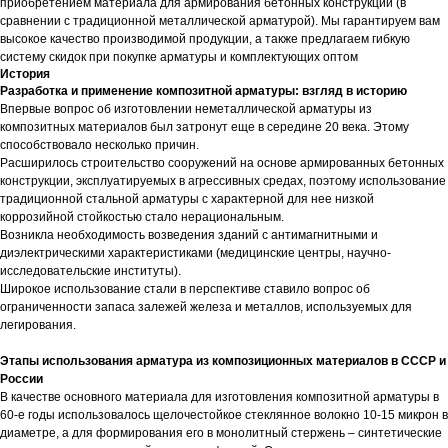
приобретением материала для армирования бетонных конструкций (в
сравнении с традиционной металлической арматурой). Мы гарантируем вам
высокое качество производимой продукции, а также предлагаем гибкую
систему скидок при покупке арматуры и комплектующих оптом
История
Разработка и применение композитной арматуры: взгляд в историю
Впервые вопрос об изготовлении неметаллической арматуры из
композитных материалов был затронут еще в середине 20 века. Этому
способствовало несколько причин.
Расширилось строительство сооружений на основе армированных бетонных
конструкции, эксплуатируемых в агрессивных средах, поэтому использование
традиционной стальной арматуры с характерной для нее низкой
коррозийной стойкостью стало нерациональным.
Возникла необходимость возведения зданий с антимагнитными и
диэлектрическими характеристиками (медицинские центры, научно-
исследовательские институты).
Широкое использование стали в перспективе ставило вопрос об
ограниченности запаса залежей железа и металлов, используемых для
легирования.
Этапы использования арматура из композиционных материалов в СССР и
России
В качестве основного материала для изготовления композитной арматуры в
60-е годы использовалось щелочестойкое стеклянное волокно 10-15 микрон в
диаметре, а для формирования его в монолитный стержень – синтетические