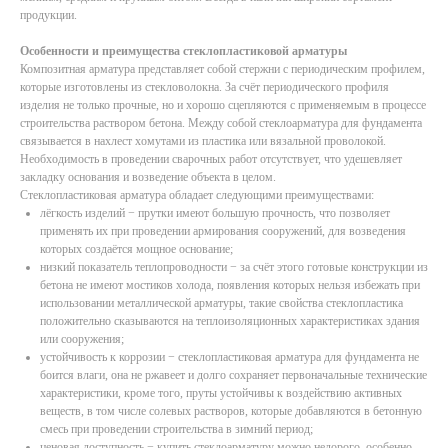
продукции.
Особенности и преимущества стеклопластиковой арматуры
Композитная арматура представляет собой стержни с периодическим профилем,
которые изготовлены из стекловолокна. За счёт периодического профиля
изделия не только прочные, но и хорошо сцепляются с применяемым в процессе
строительства раствором бетона. Между собой стеклоарматура для фундамента
связывается в нахлест хомутами из пластика или вязальной проволокой.
Необходимость в проведении сварочных работ отсутствует, что удешевляет
закладку основания и возведение объекта в целом.
Стеклопластиковая арматура обладает следующими преимуществами:
лёгкость изделий − прутки имеют большую прочность, что позволяет
применять их при проведении армирования сооружений, для возведения
которых создаётся мощное основание;
низкий показатель теплопроводности − за счёт этого готовые конструкции из
бетона не имеют мостиков холода, появления которых нельзя избежать при
использовании металлической арматуры, такие свойства стеклопластика
положительно сказываются на теплоизоляционных характеристиках здания
или сооружения;
устойчивость к коррозии − стеклопластиковая арматура для фундамента не
боится влаги, она не ржавеет и долго сохраняет первоначальные технические
характеристики, кроме того, пруты устойчивы к воздействию активных
веществ, в том числе солевых растворов, которые добавляются в бетонную
смесь при проведении строительства в зимний период;
ценовая доступность − купить стеклоарматуру можно недорого, особенно