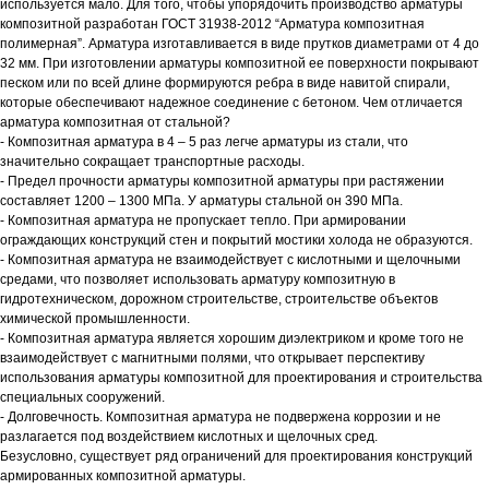
используется мало. Для того, чтобы упорядочить производство арматуры
композитной разработан ГОСТ 31938-2012 “Арматура композитная
полимерная”. Арматура изготавливается в виде прутков диаметрами от 4 до
32 мм. При изготовлении арматуры композитной ее поверхности покрывают
песком или по всей длине формируются ребра в виде навитой спирали,
которые обеспечивают надежное соединение с бетоном. Чем отличается
арматура композитная от стальной?
- Композитная арматура в 4 – 5 раз легче арматуры из стали, что
значительно сокращает транспортные расходы.
- Предел прочности арматуры композитной арматуры при растяжении
составляет 1200 – 1300 МПа. У арматуры стальной он 390 МПа.
- Композитная арматура не пропускает тепло. При армировании
ограждающих конструкций стен и покрытий мостики холода не образуются.
- Композитная арматура не взаимодействует с кислотными и щелочными
средами, что позволяет использовать арматуру композитную в
гидротехническом, дорожном строительстве, строительстве объектов
химической промышленности.
- Композитная арматура является хорошим диэлектриком и кроме того не
взаимодействует с магнитными полями, что открывает перспективу
использования арматуры композитной для проектирования и строительства
специальных сооружений.
- Долговечность. Композитная арматура не подвержена коррозии и не
разлагается под воздействием кислотных и щелочных сред.
Безусловно, существует ряд ограничений для проектирования конструкций
Не нашли то, что
армированных композитной арматуры.