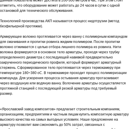
данный показатель может достигать 200-300 метров в час. При этом стоит
отметить, что оборудование может работать до 24 часов в сутки с одной
остановкой для технического обслуживания.
Технологией производства АКП называется процесс нидлтрузии (метод
безфильерной протяжки).
Армирующее волокно протягивается через ванну с полимерным компаундом
для смачивания и пропитки ровинга жидким полимером. После пропитки
волокно отжимается с целью отбора лишнего полимера из ровинга. Нити
волокна формируются в основное тело арматуры, проходя через трубку
определенного диаметра с последующей навивкой предварительно
закрученного периодического профиля, который формирует арматурный
стержень. Сформированное тело протягивается через термокамеру при
температуре 180÷380 оС. В термокамере проходит процесс полимеризации
компаунда. Для ускорения процесса остывания арматуру протаскивают
через воздушную или водяную ванну. Волочение арматуры осуществляется
протяжной станцией с последующей резкой арматуры под требуемый
размер.
«Ярославский завод композитов» предлагает строительным компаниям,
организациям, предприятиям и частным лицам купить композитную арматуру
высокого качества на самых выгодных условиях. Наше предложение на
арматуру позволит вам сэкономить до 50% затрат, связанных с