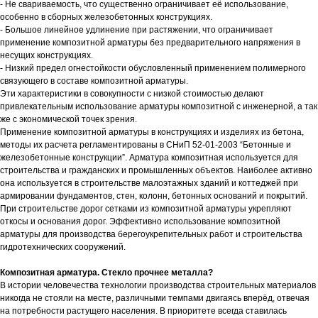
искали?
- Не свариваемость, что существенно ограничивает её использование,
особенно в сборных железобетонных конструкциях.
Оставьте заявку, и мы свяжемся с вами,
- Большое линейное удлинение при растяжении, что ограничивает
чтобы обсудить все ваши вопросы
применение композитной арматуры без предварительного напряжения в
несущих конструкциях.
- Низкий предел огнестойкости обусловленный применением полимерного
связующего в составе композитной арматуры.
Эти характеристики в совокупности с низкой стоимостью делают
привлекательным использование арматуры композитной с инженерной, а так
же с экономической точек зрения.
Применение композитной арматуры в конструкциях и изделиях из бетона,
методы их расчета регламентированы в СНиП 52-01-2003 “Бетонные и
+7
железобетонные конструкции”. Арматура композитная используется для
строительства и гражданских и промышленных объектов. Наиболее активно
она используется в строительстве малоэтажных зданий и коттеджей при
армировании фундаментов, стен, колонн, бетонных оснований и покрытий.
При строительстве дорог сетками из композитной арматуры укрепляют
ОТПРАВИТЬ
откосы и основания дорог. Эффективно использование композитной
арматуры для производства берегоукрепительных работ и строительства
Нажимая на кнопку, вы соглашаетесь с
Политикой
конфиденциальности
гидротехнических сооружений.
Композитная арматура. Стекло прочнее металла?
В истории человечества технологии производства строительных материалов
никогда не стояли на месте, различными темпами двигаясь вперёд, отвечая
на потребности растущего населения. В приоритете всегда ставилась