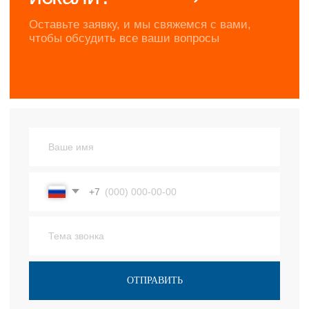
ОТПРАВИТЬ
Нажимая на кнопку, вы соглашаетесь с
Политикой
конфиденциальности
ОСТАВИТЬ ЗАЯВКУ
Продукция
Арматура композитная
Гибкие связи
Гнутые элементы
Сетка арматурная
Сетка нитепрошивная
Соединительные элементы
Фиксаторы
Успей купить