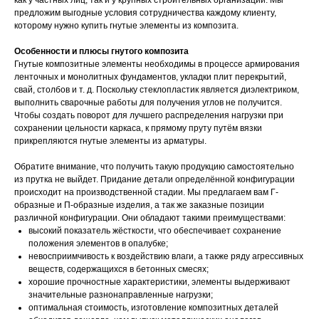
как у частных лиц, так и у крупных строительных организаций. Мы
предложим выгодные условия сотрудничества каждому клиенту,
которому нужно купить гнутые элементы из композита.
Особенности и плюсы гнутого композита
Гнутые композитные элементы необходимы в процессе армирования
ленточных и монолитных фундаментов, укладки плит перекрытий,
свай, столбов и т. д. Поскольку стеклопластик является диэлектриком,
выполнить сварочные работы для получения углов не получится.
Чтобы создать поворот для лучшего распределения нагрузки при
сохранении цельности каркаса, к прямому пруту путём вязки
прикрепляются гнутые элементы из арматуры.
Обратите внимание, что получить такую продукцию самостоятельно
из прутка не выйдет. Придание детали определённой конфигурации
происходит на производственной стадии. Мы предлагаем вам Г-
образные и П-образные изделия, а так же заказные позиции
различной конфигурации. Они обладают такими преимуществами:
высокий показатель жёсткости, что обеспечивает сохранение
положения элементов в опалубке;
невосприимчивость к воздействию влаги, а также ряду агрессивных
веществ, содержащихся в бетонных смесях;
хорошие прочностные характеристики, элементы выдерживают
значительные разнонаправленные нагрузки;
оптимальная стоимость, изготовление композитных деталей