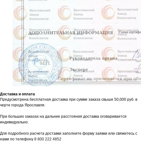
ОТПРАВИТЬ
Нажимая на кнопку, вы соглашаетесь с
Политикой
конфиденциальности
ОСТАВИТЬ ЗАЯВКУ
Продукция
Доставка и оплата
Арматура композитная
Предусмотрена бесплатная доставка при сумме заказа свыше 50,000 руб. в
черте города Ярославля.
Гибкие связи
Гнутые элементы
При больших заказах на дальние расстояния доставка оговаривается
Сетка арматурная
индивидуально.
Сетка нитепрошивная
Соединительные элементы
Для подробного расчета доставки заполните форму заявки или свяжитесь с
нами по телефону
8 800 222 4852
Фиксаторы