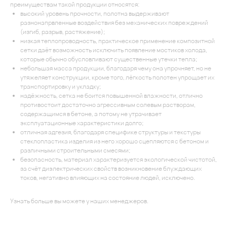
преимуществам такой продукции относятся:
высокий уровень прочности, полотна выдерживают
разнонапрвленные воздействия без механических повреждений
(изгиб, разрыв, растяжение);
низкая теплопроводность, практическое применение композитной
сетки даёт возможность исключить появление мостиков холода,
которые обычно обусловливают существенные утечки тепла;
небольшая масса продукции, благодаря чему она упрочняет, но не
утяжеляет конструкции, кроме того, лёгкость полотен упрощает их
транспортировку и укладку;
надёжность, сетка не боится повышенной влажности, отлично
противостоит достаточно агрессивным солевым растворам,
содержащимся в бетоне, а потому не утрачивает
эксплуатационные характеристики долго;
отличная адгезия, благодаря специфике структуры и текстуры
стеклопластика изделия из него хорошо сцепляются с бетоном и
различными строительными смесями;
безопасность, материал характеризуется экологической чистотой,
за счёт диэлектрических свойств возникновение блуждающих
токов, негативно влияющих на состояние людей, исключено.
Узнать больше вы можете у наших менеджеров.