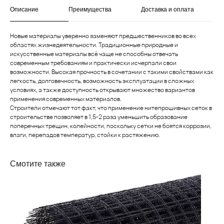
Описание
Преимущества
Доставка и оплата
Новые материалы уверенно заменяют предшественников во всех
областях жизнедеятельности. Традиционные природные и
искусственные материалы всё чаще не способны отвечать
современным требованиям и практически исчерпали свои
возможности. Высокая прочность в сочетании с такими свойствами как
легкость, долговечность, возможность эксплуатации в сложных
условиях, а также доступность открывают множество вариантов
применения современных материалов.
Строители отмечают тот факт, что применение нитепрошивных сеток в
Не нашли то, что
строительстве позволяет в 1,5-2 раза уменьшить образование
поперечных трещин, колейности, поскольку сетки не боятся коррозии,
искали?
влаги, перепадов температур, стойки к растяжению.
Оставьте заявку, и мы свяжемся с вами,
чтобы обсудить все ваши вопросы
Смотите также