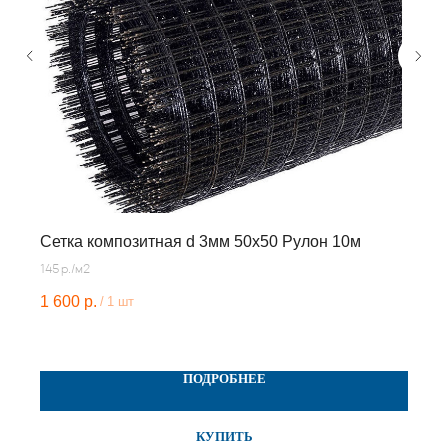
+7
ОТПРАВИТЬ
Нажимая на кнопку, вы соглашаетесь с
Политикой
конфиденциальности
Сетка композитная d 3мм 50x50 Рулон 10м
145 р./м2
ОСТАВИТЬ ЗАЯВКУ
1 600
р.
/
1 шт
Продукция
Арматура композитная
ПОДРОБНЕЕ
Гибкие связи
Гнутые элементы
Сетка арматурная
КУПИТЬ