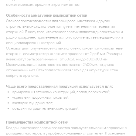
можете мелким, средним и крупным оптом.
Особенности арматурной композитной сетки
Стеклопластиковая сетка для армирования стяжки и других
строительных нужд получается путём плетения или перевития
стержней. В силу того, что стеклопластик является диэлектриком и
радиопрозрачен, применение их при строительстве медицинских и
специализированных строений.
Основой для получения сетчатых полотен становятся композитные
стержни, диаметр которых лежит в пределах от 2 до 6 мм. Размеры
ячеек могут быть различными − от 50х50 мм до 300х300 мм.
Максимальная ширина полотна составляет 2400 мм, по длине
ограничений нет. Стеклопластиковая сетка для штукатурки стен
свёрнута в рулоны.
Чаще всего представленная продукция используется для:
армирования стеновых конструкций, полов, перекрытий;
укрепления дорожных покрытий;
закладки фундаментов;
создания оградительных конструкций.
Преимущества композитной сетки
Кладочная стеклопластиковая сетка пользуется высоким спросом и у
домашних мастеров, и у профессиональных строителей. К основным