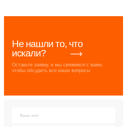
Сетка нитепрошивная
Соединительные элементы
Фиксаторы
Успей купить
О нас
Сотрудничество
Наши партнеры
Ответственность
Новости
Отзывы
Объекты строительства
Документация
Контакты
Магазин продукции
Доставка
Прайс-лист