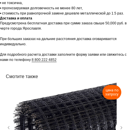
• не токсична,
• прогнозируемая долговечность не менее 80 лет,
Не нашли то, что
• стоимость при равнопрочной замене дешевле металлической до 1.5 раз.
Доставка и оплата
искали?
Предусмотрена бесплатная доставка при сумме заказа свыше 50,000 руб. в
черте города Ярославля.
Оставьте заявку, и мы свяжемся с вами,
чтобы обсудить все ваши вопросы
При больших заказах на дальние расстояния доставка оговаривается
индивидуально.
Для подробного расчета доставки заполните форму заявки или свяжитесь с
нами по телефону
8 800 222 4852
Смотите также
+7
цена по
запросу
ОТПРАВИТЬ
Нажимая на кнопку, вы соглашаетесь с
Политикой
конфиденциальности