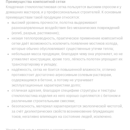
Преимущества композитной сетки
Кладочная стеклопластиковая сетка пользуется высоким спросом и у
домашних мастеров, и у профессиональных строителей. К основным
преимуществам такой продукции относятся:
высокий уровень прочности, полотна выдерживают
разнонапрвленные воздействия без механических повреждений
(изгиб, разрыв, растяжение);
низкая теплопроводность, практическое применение композитной
сетки даёт возможность исключить появление мостиков холода,
которые обычно обусловливают существенные утечки тепла;
небольшая масса продукции, благодаря чему она упрочняет, но не
утяжеляет конструкции, кроме того, лёгкость полотен упрощает их
транспортировку и укладку;
надёжность, сетка не боится повышенной влажности, отлично
противостоит достаточно агрессивным солевым растворам,
содержащимся в бетоне, а потому не утрачивает
эксплуатационные характеристики долго;
отличная адгезия, благодаря специфике структуры и текстуры
стеклопластика изделия из него хорошо сцепляются с бетоном и
различными строительными смесями;
безопасность, материал характеризуется экологической чистотой,
за счёт диэлектрических свойств возникновение блуждающих
токов, негативно влияющих на состояние людей, исключено.