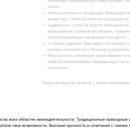
исключить появление мостиков холода, к
тепла;
небольшая масса продукции, благодаря че
кроме того, лёгкость полотен упрощает их
надёжность, сетка не боится повышенной 
агрессивным солевым растворам, содержа
эксплуатационные характеристики долго;
отличная адгезия, благодаря специфике ст
хорошо сцепляются с бетоном и различн
безопасность, материал характеризуется э
свойств возникновение блуждающих токов
исключено.
Узнать больше вы можете у наших менеджеро
 во всех областях жизнедеятельности. Традиционные природные 
пали свои возможности. Высокая прочность в сочетании с такими с