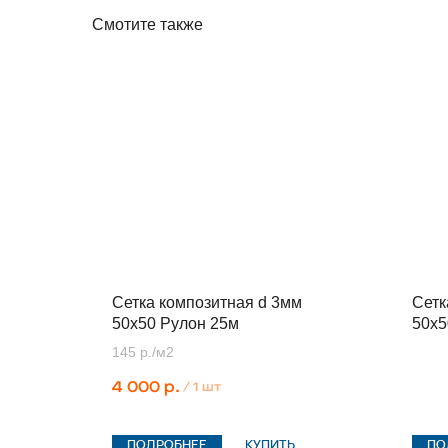
Смотите также
Сетка композитная d 3мм
Сетк
50x50 Рулон 25м
50x5
145 р./м2
4 000
р.
/
1 шт
ПОДРОБНЕЕ
КУПИТЬ
ПО