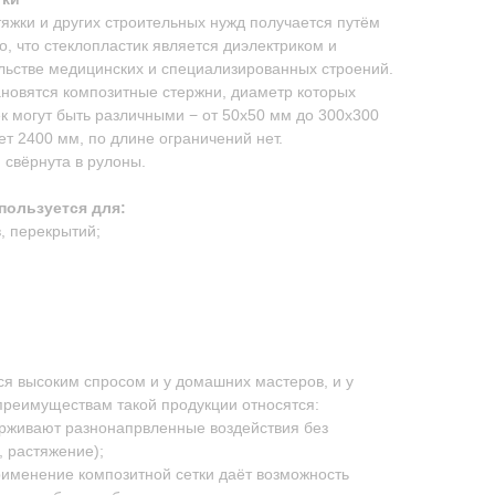
яжки и других строительных нужд получается путём
о, что стеклопластик является диэлектриком и
льстве медицинских и специализированных строений.
ановятся композитные стержни, диаметр которых
ек могут быть различными − от 50х50 мм до 300х300
т 2400 мм, по длине ограничений нет.
 свёрнута в рулоны.
пользуется для:
, перекрытий;
ся высоким спросом и у домашних мастеров, и у
реимуществам такой продукции относятся:
ерживают разнонапрвленные воздействия без
, растяжение);
рименение композитной сетки даёт возможность