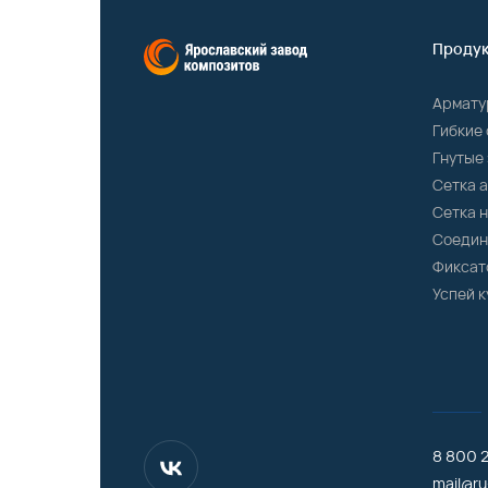
Продук
Армату
Гибкие 
Гнутые
Сетка 
Сетка 
Соедин
Фиксат
Успей к
8 800 2
mail@ru